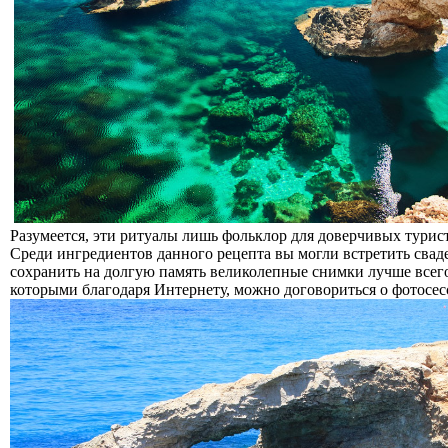
Разумеется, эти ритуалы лишь фольклор для доверчивых тури
Среди ингредиентов данного рецепта вы могли встретить сваде
сохранить на долгую память великолепные снимки лучше всего
которыми благодаря Интернету, можно договориться о фотосес