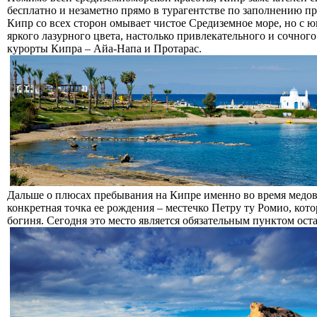
бесплатно и незаметно прямо в турагентстве по заполнению п
Кипр со всех сторон омывает чистое Средиземное море, но с 
яркого лазурного цвета, настолько привлекательного и сочного
курорты Кипра – Айа-Напа и Протарас.
Дальше о плюсах пребывания на Кипре именно во время медов
конкретная точка ее рождения – местечко Петру ту Ромио, ко
богиня. Сегодня это место является обязательным пунктом ос